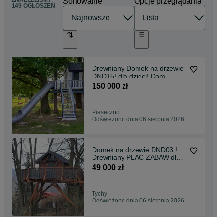
ZNALEŹLIŚMY
Sortowanie
Opcje przeglądania
149 OGŁOSZEŃ
Drewniany Domek na drzewie
DND15! dla dzieci! Dom
LETNISKOWY działkowy
150 000 zł
Piaseczno
Odświeżono dnia 06 sierpnia 2026
Domek na drzewie DND03 !
Drewniany PLAC ZABAW dla
dzieci! LETNISKOWY
49 000 zł
Tychy
Odświeżono dnia 06 sierpnia 2026