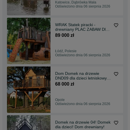
Katowice, Dąbrówka Mała
Odświeżono dnia 06 sierpnia 2026
WRAK Statek piracki -
drewniany PLAC ZABAW Dla
dzieci!- PZ23
89 000 zł
Łódź, Polesie
Odświeżono dnia 06 sierpnia 2026
Dom Domek na drzewie
DND09 dla dzieci letniskowy
działkowy PLAC ZABAW
68 000 zł
Opole
Odświeżono dnia 06 sierpnia 2026
Domek na drzewie 04! Domek
dla dzieci! Dom drewniany!