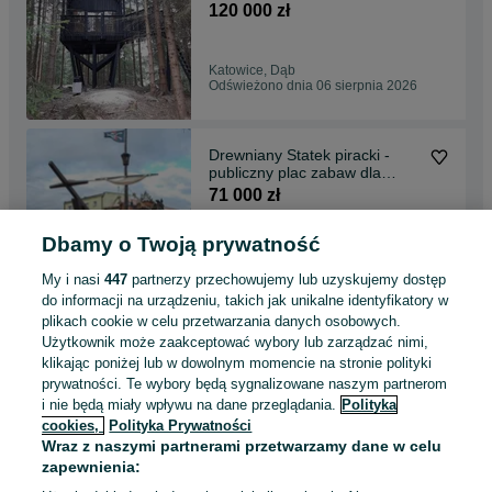
120 000 zł
Katowice, Dąb
Odświeżono dnia 06 sierpnia 2026
Drewniany Statek piracki -
publiczny plac zabaw dla
dzieci- PN-EN 1176
71 000 zł
Dbamy o Twoją prywatność
Kraków, Bronowice
Odświeżono dnia 06 sierpnia 2026
My i nasi
447
partnerzy przechowujemy lub uzyskujemy dostęp
do informacji na urządzeniu, takich jak unikalne identyfikatory w
plikach cookie w celu przetwarzania danych osobowych.
Dom Domek na drzewie
Użytkownik może zaakceptować wybory lub zarządzać nimi,
DND09 dla dzieci! letniskowy
klikając poniżej lub w dowolnym momencie na stronie polityki
działkowy plac zabaw
75 000 zł
prywatności. Te wybory będą sygnalizowane naszym partnerom
i nie będą miały wpływu na dane przeglądania.
Polityka
cookies,
Polityka Prywatności
Olsztyn
Wraz z naszymi partnerami przetwarzamy dane w celu
Odświeżono dnia 06 sierpnia 2026
zapewnienia: