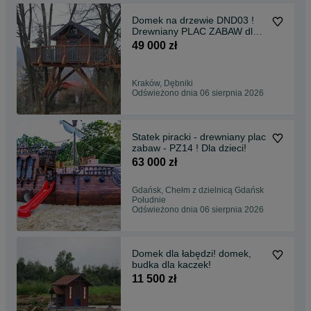
Domek na drzewie DND03 !
Drewniany PLAC ZABAW dla
dzieci! LETNISKOWY
49 000 zł
Kraków, Dębniki
Odświeżono dnia 06 sierpnia 2026
Statek piracki - drewniany plac
zabaw - PZ14 ! Dla dzieci!
63 000 zł
Gdańsk, Chełm z dzielnicą Gdańsk
Południe
Odświeżono dnia 06 sierpnia 2026
Domek dla łabędzi! domek,
budka dla kaczek!
11 500 zł